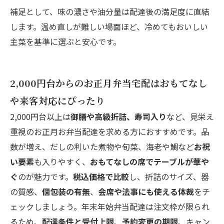
補足として、味の濃さや油分量は配達後の満足度に直結
します。温め直しが難しい場面ほど、冷めてもおいしい
主菜を基準に選ぶと安心です。
2,000円台からのお正月弁当宅配はおもてなし
や来客対応にぴったり
2,000円台以上は
御膳や高級折詰、寿司入り
など、見栄え
重視のお正月お弁当配達を求める方におすすめです。品
数が増え、だしの利いた煮物や旬菜、海老や鯛など
お祝
い要素
も入りやすく、
おもてなしの席でテーブルが華や
ぐ
のが魅力です。
税込価格で比較
し、折詰のサイズ、器
の質感、
個包装の有無
、
会席や法事にも使える体裁
をチ
ェックしましょう。年末年始弁当配達は注文枠が限られ
るため、
配達条件と受付上限
、
予約変更の期限
、キャン