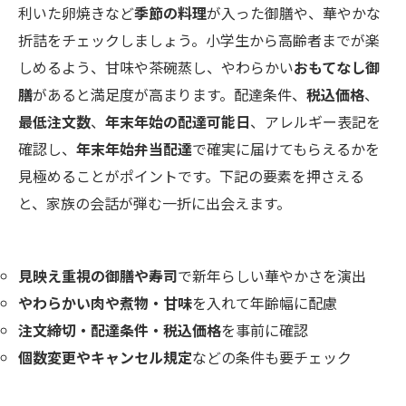
利いた卵焼きなど
季節の料理
が入った御膳や、華やかな
折詰をチェックしましょう。小学生から高齢者までが楽
しめるよう、甘味や茶碗蒸し、やわらかい
おもてなし御
膳
があると満足度が高まります。配達条件、
税込価格
、
最低注文数
、
年末年始の配達可能日
、アレルギー表記を
確認し、
年末年始弁当配達
で確実に届けてもらえるかを
見極めることがポイントです。下記の要素を押さえる
と、家族の会話が弾む一折に出会えます。
見映え重視の御膳や寿司
で新年らしい華やかさを演出
やわらかい肉や煮物・甘味
を入れて年齢幅に配慮
注文締切・配達条件・税込価格
を事前に確認
個数変更やキャンセル規定
などの条件も要チェック