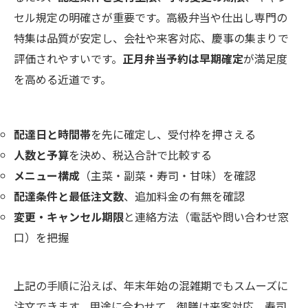
セル規定の明確さが重要です。高級弁当や仕出し専門の
特集は品質が安定し、会社や来客対応、慶事の集まりで
評価されやすいです。
正月弁当予約は早期確定
が満足度
を高める近道です。
配達日と時間帯
を先に確定し、受付枠を押さえる
人数と予算
を決め、税込合計で比較する
メニュー構成
（主菜・副菜・寿司・甘味）を確認
配達条件と最低注文数
、追加料金の有無を確認
変更・キャンセル期限
と連絡方法（電話や問い合わせ窓
口）を把握
上記の手順に沿えば、年末年始の混雑期でもスムーズに
注文できます。用途に合わせて、御膳は来客対応、寿司