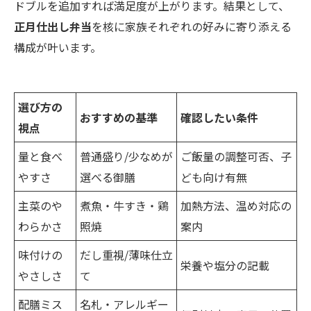
ドブルを追加すれば満足度が上がります。結果として、
正月仕出し弁当
を核に家族それぞれの好みに寄り添える
構成が叶います。
選び方の
おすすめの基準
確認したい条件
視点
量と食べ
普通盛り/少なめが
ご飯量の調整可否、子
やすさ
選べる御膳
ども向け有無
主菜のや
煮魚・牛すき・鶏
加熱方法、温め対応の
わらかさ
照焼
案内
味付けの
だし重視/薄味仕立
栄養や塩分の記載
やさしさ
て
配膳ミス
名札・アレルギー