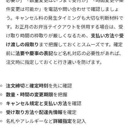
件変更は可能か」を電話や問い合わせで確認しましょ
う。キャンセル料の発生タイミングも大切な判断材料で
す。お正月のお弁当テイクアウトを併用する場合は、受
け取り時間の枠取りが厳しくなるため、
支払い方法
や
受
け渡しの段取り
まで把握しておくとスムーズです。確定
前に
法要や慶事の表記
など名札対応の必要性があれば、
注文時に指定しておくと行き違いを防げます。
注文締切
と
確定時刻
を先に確認
数量・時間の変更期限
を把握
キャンセル規定と支払い方法
を確認
受け取り方法
や
配達先情報
を確定
名札やアレルギーなど
詳細指定
を記入