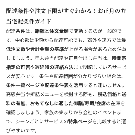
配達条件や注文下限がすぐわかる！お正月の弁
当宅配条件ガイド
配達条件は、
距離と注文金額
で変動するのが一般的で
す。中心部は少額から配達可能でも、郊外や遠方では
最
低注文数や合計金額の基準
が上がる場合があるため注意
しましょう。年末弁当配達や正月仕出し弁当は、
時間帯
指定の可否
や
遅延時の連絡方法
まで明記しているサービ
スが安心です。条件や配達範囲が分かりづらい場合は、
条件一覧ページや配達条件表
を活用すると迷いません。
高級弁当や折詰メニューを検討する際も、
税込価格
と
送
料の有無
、
おもてなしに適した御膳/寿司/会席
の在庫を
確認しましょう。家族の集まりから会社のイベントま
で、シーンごとにサービスの
特集ページ
を比較すると選
びやすいです。