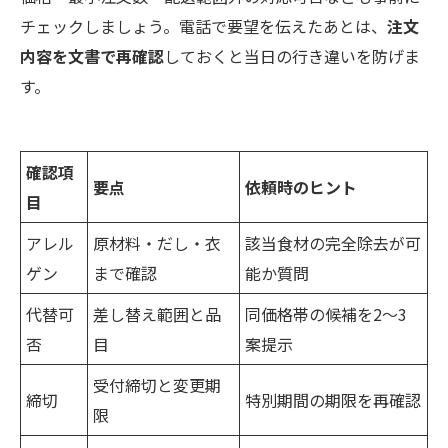
チェックしましょう。電話で要望を伝えたあとは、
注文
内容を文書で再確認
しておくと当日の行き違いを防げま
す。
確認項
要点
依頼時のヒント
目
アレル
原材料・だし・衣
該当食材の完全除去が可
ゲン
まで確認
能か質問
代替可
差し替え範囲と品
同価格帯の候補を2〜3
否
目
案提示
受付締切と変更期
締切
特別期間の期限を再確認
限