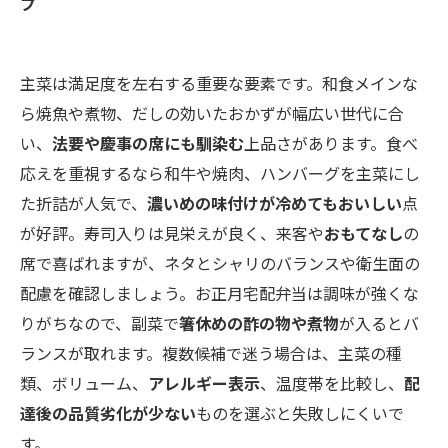
プ
主菜は満足度を左右する重要な要素です。和食メインな
ら焼魚や煮物、だしの効いたおかずが幅広い世代に合
い、
法要や慶事の席にも馴染む
上品さがあります。食べ
応えを重視するなら和牛や焼肉、ハンバーグを主菜にし
た折詰が人気で、
濃いめの味付けが冷めてもおいしい
点
が好評。寿司入りは見栄えが良く、来客や
おもてなし
の
席で喜ばれますが、ネタとシャリのバランスや衛生面の
配慮を確認しましょう。お正月宅配弁当は調味が強くな
りがちなので、副菜で
箸休めの酢の物や煮物
が入るとバ
ランスが取れます。複数候補で迷う場合は、主菜の種
類、ボリューム、
アレルギー表示
、温度帯を比較し、
配
達後の品質劣化が少ない
ものを選ぶと失敗しにくいで
す。