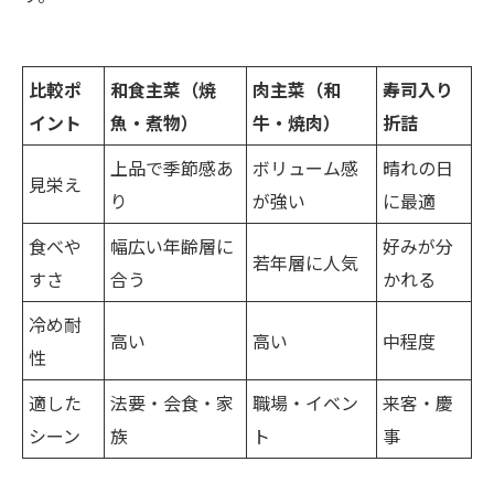
比較ポ
和食主菜（焼
肉主菜（和
寿司入り
イント
魚・煮物）
牛・焼肉）
折詰
上品で季節感あ
ボリューム感
晴れの日
見栄え
り
が強い
に最適
食べや
幅広い年齢層に
好みが分
若年層に人気
すさ
合う
かれる
冷め耐
高い
高い
中程度
性
適した
法要・会食・家
職場・イベン
来客・慶
シーン
族
ト
事