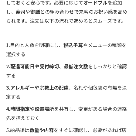
しておくと安心です。必要に応じて
オードブル
を追加
し、
寿司
や
御膳
との組み合わせで来客のお祝い感を高め
られます。注文は以下の流れで進めるとスムーズです。
1.目的と人数を明確にし、
税込予算
やメニューの種類を
選択する
2.配達可能日や受付締切
、
最低注文数
をしっかりと確認
する
3.アレルギーや宗教上の配慮
、名札や個包装の有無を決
定する
4.時間指定や設置場所
を共有し、変更がある場合の連絡
先を控えておく
5.納品後は
数量や内容
をすぐに確認し、必要があれば店