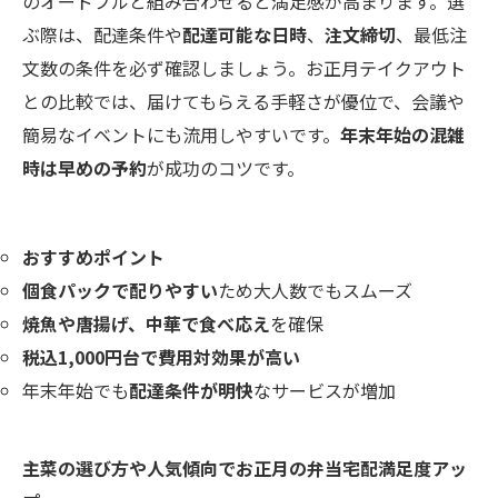
のオードブルと組み合わせると満足感が高まります。選
ぶ際は、配達条件や
配達可能な日時
、
注文締切
、最低注
文数の条件を必ず確認しましょう。お正月テイクアウト
との比較では、届けてもらえる手軽さが優位で、会議や
簡易なイベントにも流用しやすいです。
年末年始の混雑
時は早めの予約
が成功のコツです。
おすすめポイント
個食パックで配りやすい
ため大人数でもスムーズ
焼魚や唐揚げ、中華で食べ応え
を確保
税込1,000円台で費用対効果が高い
年末年始でも
配達条件が明快
なサービスが増加
主菜の選び方や人気傾向でお正月の弁当宅配満足度アッ