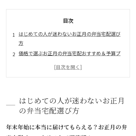
目次
はじめての人が迷わないお正月の弁当宅配選び
方
価格で選ぶお正月の弁当宅配おすすめ＆予算プ
ラン
用途別で探せる！お正月の弁当宅配シーン別お
すすめ
メニュー選びで満足度アップ！お正月の弁当宅
はじめての人が迷わないお正月
配を楽しむポイント
の弁当宅配選び方
注文から受け取りまでの流れとポイント
配送エリアや条件を知って失敗しない弁当宅配
年末年始に本当に届けてもらえる？お正月の弁
口コミや実体験を活かす！弁当宅配レビューの