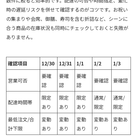
数件に絞ると効率的です。配達の可否や時間指定、繁忙
時の遅延リスクを併せて確認するのがコツです。お祝い
の集まりや会席、御膳、寿司を含む折詰など、シーンに
合う商品の在庫状況も同時にチェックしておくと失敗が
ありません。
確認項目
12/30
12/31
1/1
1/2
1/3
要確
要確
要確
営業可否
要確認
要確認
認
認
認
限定
限定
限定
通常/
通常/
配達時間帯
あり
あり
あり
限定
限定
最低注文/合
変動
変動
変動
変動あ
変動あ
計下限
あり
あり
あり
り
り