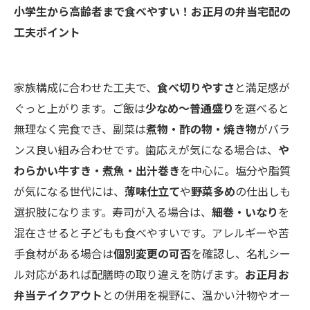
小学生から高齢者まで食べやすい！お正月の弁当宅配の
工夫ポイント
家族構成に合わせた工夫で、
食べ切りやすさ
と満足感が
ぐっと上がります。ご飯は
少なめ～普通盛り
を選べると
無理なく完食でき、副菜は
煮物・酢の物・焼き物
がバラ
ンス良い組み合わせです。歯応えが気になる場合は、
や
わらかい牛すき・煮魚・出汁巻き
を中心に。塩分や脂質
が気になる世代には、
薄味仕立て
や
野菜多め
の仕出しも
選択肢になります。寿司が入る場合は、
細巻・いなり
を
混在させると子どもも食べやすいです。アレルギーや苦
手食材がある場合は
個別変更の可否
を確認し、名札シー
ル対応があれば配膳時の取り違えを防げます。
お正月お
弁当テイクアウト
との併用を視野に、温かい汁物やオー