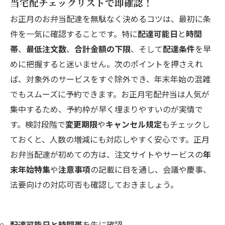
当宅配チェックリストで即確認！
見方
お正月のお弁当配達を無駄なく決めるコツは、最初に条
店舗概要
件を一気に確認することです。特に
配達可能日
と
時間
帯
、
最低注文数
、
合計金額の下限
、そして
配達条件
を早
めに把握すると迷いません。次のポイントを押さえれ
ば、対象外のサービスをすぐ除外でき、年末年始の混雑
でもスムーズに予約できます。お正月宅配弁当は人気が
集中するため、予約枠が早く埋まりやすいのが実情で
す。検討段階で
変更期限
や
キャンセル規定
もチェックし
ておくと、人数の増減にも対応しやすく安心です。正月
お弁当配達が初めての方は、注文サイトやサービスの
年
末年始特集
や
注意事項
の記載に目を通し、会議や慶事、
法要向けの対応可否も確認しておきましょう。
配達可能日と時間帯
を先に確認