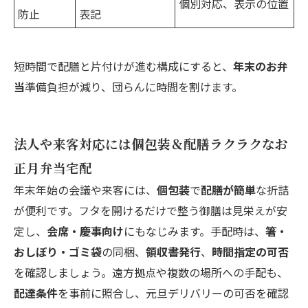
個別対応、表示の位置
防止
表記
短時間で配膳と片付けが進む構成にすると、
年末のお弁
当
準備負担が減り、団らんに時間を割けます。
法人や来客対応には個包装＆配膳ラクラクなお
正月弁当宅配
年末年始の会議や来客には、
個包装
で
配膳が簡単
な折詰
が便利です。フタを開けるだけで整う御膳は見栄えが安
定し、
会席・慶事向け
にもなじみます。手配時は、
箸・
おしぼり・ゴミ袋
の同梱、
領収書発行
、
時間指定の可否
を確認しましょう。遠方拠点や複数の場所への手配も、
配達条件
を事前に照合し、元旦デリバリーの可否を確認