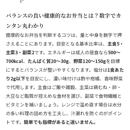
詰め方ひとつで大満足！健康的なお弁当の見た
バランスの良い健康的なお弁当とは？数字でカ
目と美味しさUP術
ンタン丸わかり
コンビニやテイクアウトでも健康的なお弁当を
健康的なお弁当を判断するコツは、量と中身を数字で押
賢く選ぶコツ
さえることにあります。目安となる基本比率は、
主食5・
店舗概要
主菜3・副菜2
です。エネルギーは成人の昼食なら
500～
700kcal
、
たんぱく質20～30g
、
野菜120～150g
を目標
にするとバランスが整いやすくなります。塩分は
1食あた
り2g以下
を目安にし、濃い味付けは酢や柑橘、香味野菜
で代用します。主食はご飯や雑穀、主菜は鶏むね・卵・
大豆など脂質が控えめな食材を選び、副菜で食物繊維と
ビタミンを補いましょう。レンジで温め直す場合は水分
の多い料理の詰め方を工夫し、汁漏れを防ぐのがポイン
トです。
簡単でも指標があると迷いません。