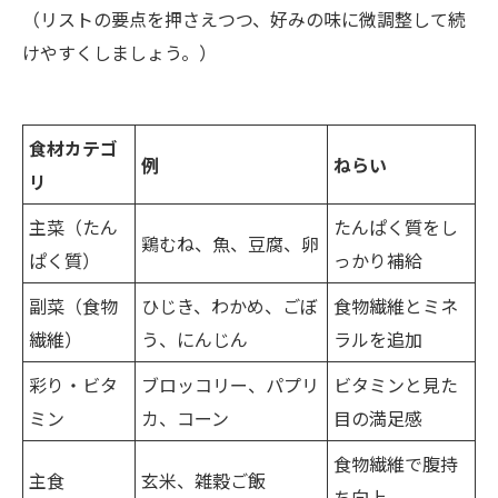
（リストの要点を押さえつつ、好みの味に微調整して続
けやすくしましょう。）
食材カテゴ
例
ねらい
リ
主菜（たん
たんぱく質をし
鶏むね、魚、豆腐、卵
ぱく質）
っかり補給
副菜（食物
ひじき、わかめ、ごぼ
食物繊維とミネ
繊維）
う、にんじん
ラルを追加
彩り・ビタ
ブロッコリー、パプリ
ビタミンと見た
ミン
カ、コーン
目の満足感
食物繊維で腹持
主食
玄米、雑穀ご飯
ち向上