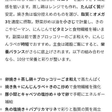
感を狙います。蒸し鶏はレンジでも作れ、
たんぱく質
が
安定。焼き魚は塩分控えめのものを選び、
脂質
と
オメガ
3
を適度に摂取。野菜炒めは油を
小さじ
で計量し、きの
こやピーマン、にんじんで
ビタミン
と食物繊維を補いま
す。副菜は茹で置きブロッコリーのごま和えや、にんじ
んラペが
時短
でおすすめ。主食は雑穀ご飯にすると、
栄
養バランス
がさらに底上げされます。以下の組み合わせ
なら、10分で栄養と彩りが整います。
卵焼き＋蒸し鶏＋ブロッコリーごま和え
で高たんぱく
焼き魚＋にんじんラペ＋きのこ炒め
で食物繊維を強化
豚小間とキャベツの塩炒め＋ゆで卵
で手軽にエネルギー
補給
魚の塩焼き＋パプリカマリネ
で彩りと脂質の質を両立