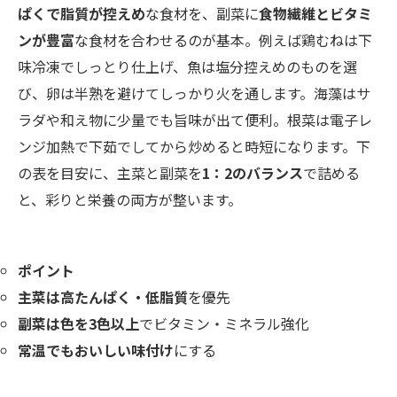
ぱくで脂質が控えめ
な食材を、副菜に
食物繊維とビタミ
ンが豊富
な食材を合わせるのが基本。例えば鶏むねは下
味冷凍でしっとり仕上げ、魚は塩分控えめのものを選
び、卵は半熟を避けてしっかり火を通します。海藻はサ
ラダや和え物に少量でも旨味が出て便利。根菜は電子レ
ンジ加熱で下茹でしてから炒めると時短になります。下
の表を目安に、主菜と副菜を
1：2のバランス
で詰める
と、彩りと栄養の両方が整います。
ポイント
主菜は高たんぱく・低脂質
を優先
副菜は色を3色以上
でビタミン・ミネラル強化
常温でもおいしい味付け
にする