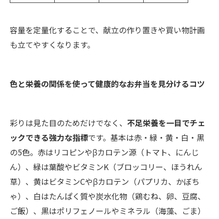
容量を定量化することで、献立の作り置きや買い物計画
も立てやすくなります。
色と栄養の関係を使って健康的なお弁当を見分けるコツ
彩りは見た目のためだけでなく、
不足栄養を一目でチェ
ックできる強力な指標
です。基本は赤・緑・黄・白・黒
の5色。赤はリコピンやβカロテン源（トマト、にんじ
ん）、緑は葉酸やビタミンK（ブロッコリー、ほうれん
草）、黄はビタミンCやβカロテン（パプリカ、かぼち
ゃ）、白はたんぱく質や炭水化物（鶏むね、卵、豆腐、
ご飯）、黒はポリフェノールやミネラル（海藻、ごま）