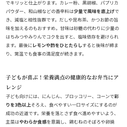
でキリッと仕上がります。カレー粉、黒胡椒、パプリカ
パウダー、和山椒などの香辛料は
少量で風味を底上げ
で
き、減塩と相性抜群です。だしや昆布茶、かつお節の旨
味を加えるのもおすすめ。甘味は砂糖の代わりに少量の
はちみつやみりんでコクを出すと、塩味依存を避けられ
ます。最後に
レモンや酢をひとたらし
すると後味が締ま
り、常温でも食事の満足度が続きます。
子どもが喜ぶ！栄養満点の健康的なお弁当にア
レンジ
子ども向けには、にんじん、ブロッコリー、コーンで
彩
りを3色以上
そろえ、食べやすい一口サイズにするのが
成功の近道です。栄養を落とさず食べ進めやすいよう、
主菜は
やわらか食感
を意識し、鶏むねのそぼろや卵焼