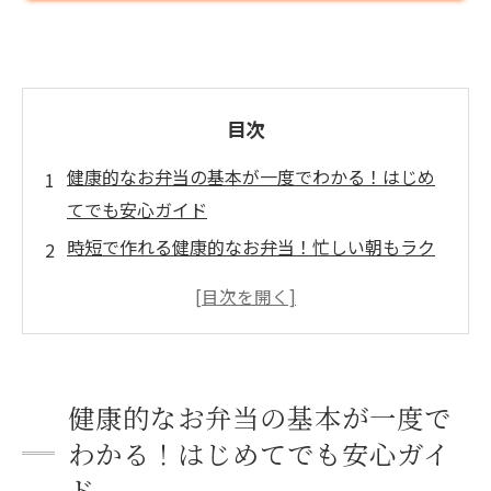
目次
健康的なお弁当の基本が一度でわかる！はじめ
てでも安心ガイド
時短で作れる健康的なお弁当！忙しい朝もラク
ラク実践ガイド
健康的なお弁当のおかず選びで絶対外さない基
準
献立決めがすぐできる！健康的なお弁当の組み
健康的なお弁当の基本が一度で
合わせアイデア集
わかる！はじめてでも安心ガイ
作り置きや冷凍を活用して健康的なお弁当をラ
ド
クに続けるコツ