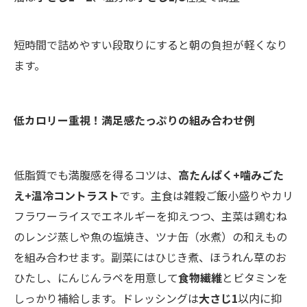
短時間で詰めやすい段取りにすると朝の負担が軽くなり
ます。
低カロリー重視！満足感たっぷりの組み合わせ例
低脂質でも満腹感を得るコツは、
高たんぱく+噛みごた
え+温冷コントラスト
です。主食は雑穀ご飯小盛りやカリ
フラワーライスでエネルギーを抑えつつ、主菜は鶏むね
のレンジ蒸しや魚の塩焼き、ツナ缶（水煮）の和えもの
を組み合わせます。副菜にはひじき煮、ほうれん草のお
ひたし、にんじんラペを用意して
食物繊維
とビタミンを
しっかり補給します。ドレッシングは
大さじ1
以内に抑