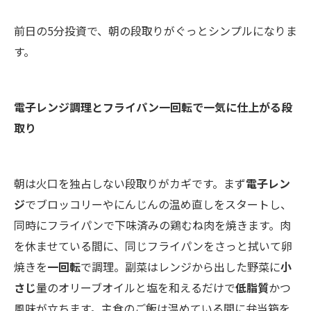
前日の5分投資で、朝の段取りがぐっとシンプルになりま
す。
電子レンジ調理とフライパン一回転で一気に仕上がる段
取り
朝は火口を独占しない段取りがカギです。まず
電子レン
ジ
でブロッコリーやにんじんの温め直しをスタートし、
同時にフライパンで下味済みの鶏むね肉を焼きます。肉
を休ませている間に、同じフライパンをさっと拭いて卵
焼きを
一回転
で調理。副菜はレンジから出した野菜に
小
さじ
量のオリーブオイルと塩を和えるだけで
低脂質
かつ
風味が立ちます。主食のご飯は温めている間に弁当箱を