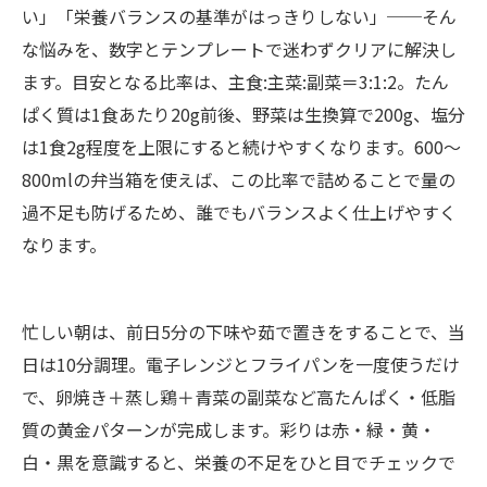
い」「栄養バランスの基準がはっきりしない」──そん
な悩みを、数字とテンプレートで迷わずクリアに解決し
ます。目安となる比率は、主食:主菜:副菜＝3:1:2。たん
ぱく質は1食あたり20g前後、野菜は生換算で200g、塩分
は1食2g程度を上限にすると続けやすくなります。600〜
800mlの弁当箱を使えば、この比率で詰めることで量の
過不足も防げるため、誰でもバランスよく仕上げやすく
なります。
忙しい朝は、前日5分の下味や茹で置きをすることで、当
日は10分調理。電子レンジとフライパンを一度使うだけ
で、卵焼き＋蒸し鶏＋青菜の副菜など高たんぱく・低脂
質の黄金パターンが完成します。彩りは赤・緑・黄・
白・黒を意識すると、栄養の不足をひと目でチェックで