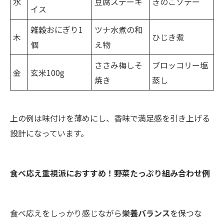
水
豆腐ステーキ
きのこソテー
イス
雑穀おにぎり1
ツナ水煮の和
木
ひじき煮
個
え物
ささみ梅しそ
ブロッコリー塩
金
玄米100g
焼き
蒸し
上の例は味付けを薄めにし、香味で満足感を引き上げる
設計になっています。
食べ応え重視派におすすめ！野菜たっぷり組み合わせ例
食べ応えをしっかり感じながら
栄養バランス
を保つな