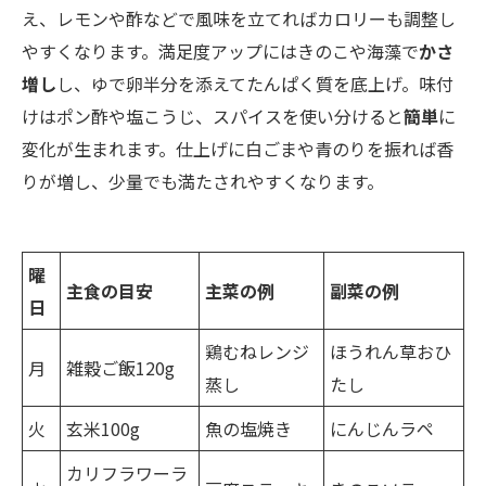
え、レモンや酢などで風味を立てればカロリーも調整し
やすくなります。満足度アップにはきのこや海藻で
かさ
増し
し、ゆで卵半分を添えてたんぱく質を底上げ。味付
けはポン酢や塩こうじ、スパイスを使い分けると
簡単
に
変化が生まれます。仕上げに白ごまや青のりを振れば香
りが増し、少量でも満たされやすくなります。
曜
主食の目安
主菜の例
副菜の例
日
鶏むねレンジ
ほうれん草おひ
月
雑穀ご飯120g
蒸し
たし
火
玄米100g
魚の塩焼き
にんじんラペ
カリフラワーラ