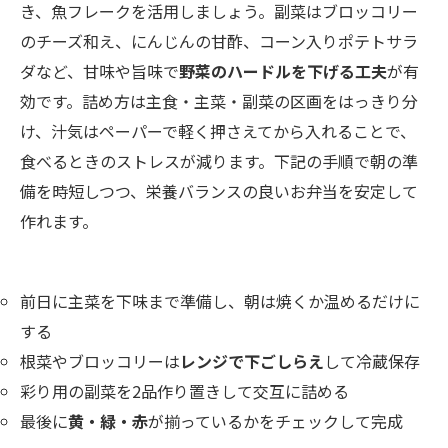
き、魚フレークを活用しましょう。副菜はブロッコリー
のチーズ和え、にんじんの甘酢、コーン入りポテトサラ
ダなど、甘味や旨味で
野菜のハードルを下げる工夫
が有
効です。詰め方は主食・主菜・副菜の区画をはっきり分
け、汁気はペーパーで軽く押さえてから入れることで、
食べるときのストレスが減ります。下記の手順で朝の準
備を時短しつつ、栄養バランスの良いお弁当を安定して
作れます。
前日に主菜を下味まで準備し、朝は焼くか温めるだけに
する
根菜やブロッコリーは
レンジで下ごしらえ
して冷蔵保存
彩り用の副菜を2品作り置きして交互に詰める
最後に
黄・緑・赤
が揃っているかをチェックして完成