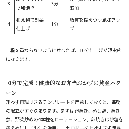
3
3分
で卵焼き
追加
和え物で副菜
脂質を控えつつ風味アッ
4
1分
仕上げ
プ
工程を重ならないように並べれば、10分仕上げが現実的
になります。
10分で完成！健康的なお弁当おかずの黄金パタ
ーン
迷わず再現できるテンプレートを用意しておくと、毎朝
の
献立
がすぐ決まります。まずは卵焼き、蒸し鶏、焼き
魚、野菜炒めの
4本柱
をローテーション。卵焼きは砂糖を
控えめにして出汁を活用し、
カロリー
を上げすぎず満足