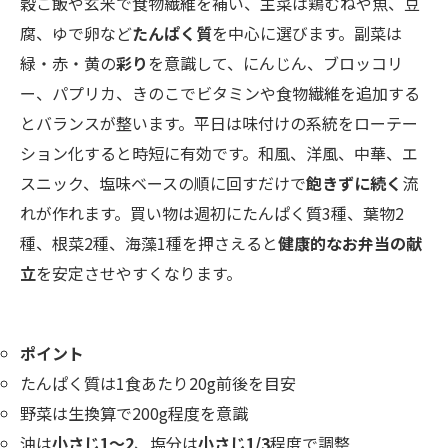
穀ご飯や玄米で食物繊維を補い、主菜は鶏むねや魚、豆
腐、ゆで卵など
たんぱく質
を中心に選びます。副菜は
緑・赤・黄の
彩り
を意識して、にんじん、ブロッコリ
ー、パプリカ、きのこでビタミンや食物繊維を追加する
とバランスが整います。平日は味付けの系統をローテー
ション化すると時短に有効です。和風、洋風、中華、エ
スニック、塩味ベースの順に回すだけで
飽きずに続く
流
れが作れます。買い物は週初にたんぱく質3種、葉物2
種、根菜2種、海藻1種を押さえると
健康的なお弁当の献
立
を安定させやすくなります。
ポイント
たんぱく質は1食あたり20g前後を目安
野菜は生換算で200g程度を意識
油は
小さじ1〜2
、塩分は
小さじ1/3
程度で調整