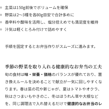
主菜は150g前後でボリュームを確保
野菜は2〜3種を各80g目安で合計多めに
香辛料や酸味を活用し、塩分控えめでも満足度を維持
汁気は軽くとろみ付けで詰めやすく
手順を固定するとお弁当作りがスムーズに進みます。
季節の野菜を取り入れる健康的なお弁当の工夫
旬の食材は
味・栄養・価格
のバランスが優れており、置
き換えルールを決めることで献立が一気に回しやすくな
ります。春は菜の花や新じゃが、夏はトマトやオクラ、
秋はさつまいもやきのこ、冬はほうれん草や大根など
を、同じ調理法で入れ替えるだけで
健康的なお弁当のレ