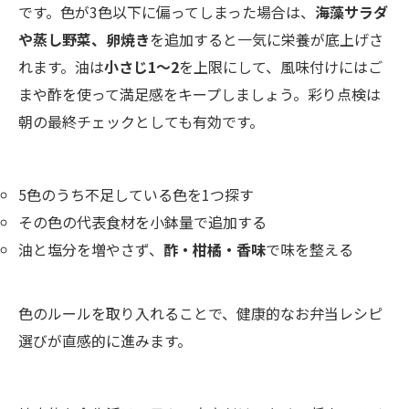
です。色が3色以下に偏ってしまった場合は、
海藻サラダ
や蒸し野菜、卵焼き
を追加すると一気に栄養が底上げさ
れます。油は
小さじ1～2
を上限にして、風味付けにはご
まや酢を使って満足感をキープしましょう。彩り点検は
朝の最終チェックとしても有効です。
5色のうち不足している色を1つ探す
その色の代表食材を小鉢量で追加する
油と塩分を増やさず、
酢・柑橘・香味
で味を整える
色のルールを取り入れることで、健康的なお弁当レシピ
選びが直感的に進みます。