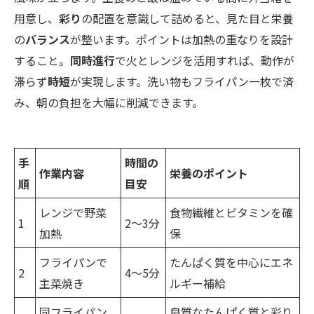
用意し、
彩り
の配置を意識して詰めると、見た目と栄養
の
バランス
が整います。ポイントは加熱の重なりを設計
すること。
同時進行
で火とレンジを活用すれば、動作が
滞らず
時短
が実現します。洗い物もフライパン一枚で済
み、朝の負担を大幅に削減できます。
手
時間の
作業内容
栄養のポイント
順
目安
レンジで野菜
食物繊維とビタミンを確
1
2～3分
加熱
保
フライパンで
たんぱく質を中心にエネ
2
4～5分
主菜焼き
ルギー補給
同フライパン
良質なたんぱく質と彩り