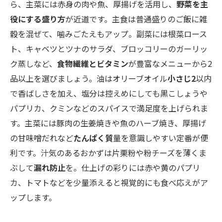
ら、主菜には赤身の肉や魚、厚揚げを活用し、
野菜を主
役にする盛り方
が近道です。主食は普通盛りのご飯に雑
穀を混ぜて、噛みごたえもアップ。副菜には根菜ロース
ト、キャベツとツナのサラダ、ブロッコリーのガーリッ
ク蒸しなど、
食物繊維とビタミン
が豊富なメニューから2
品以上を選びましょう。油はオリーブオイル
小さじ2
以内
で香ばしさを加え、塩分は控えめにしても黒こしょうや
パプリカ、クミンなどのスパイスで満足度を上げられま
す。主菜には豚肉の生姜焼きや魚のハーブ焼き、厚揚げ
の甘味噌だれなど
たんぱく質
量を意識しやすい定番が便
利です。汁気のあるおかずは片栗粉や粉チーズを薄くま
ぶして
漏れ防止
を。仕上げの彩りには赤や黄のパプリ
カ、トマトなどを少量添えると視覚的にも食べ応えがア
ップします。