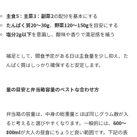
主食5：主菜3：副菜2
の配分を基本にする
たんぱく質20～30g
、
野菜120～150g
を目安にする
塩分2g以下
を意識し、酸味や香りで満足感を補う
補足として、間食予定がある日は主食量を少し抑え、た
んぱく質はしっかり確保すると安定します。
量の目安と弁当箱容量のベストな合わせ方
弁当箱の容量は、中身の総重量とほぼ同じグラム数が入
ると考えると選びやすくなります。一般的には、
600～
800ml
が大人の昼食にちょうど良い範囲です。下記の表