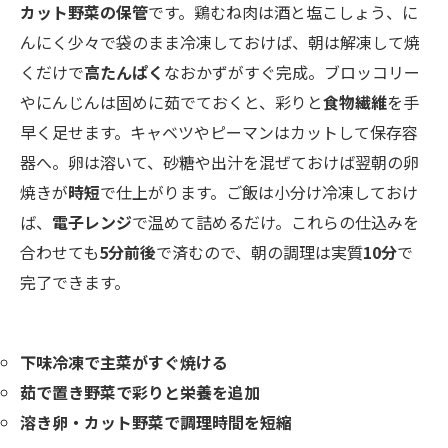
カット野菜の保管
です。鶏むね肉は酒と塩こしょう、に
んにく少々で袋のまま冷凍しておけば、朝は解凍して焼
くだけで
高たんぱく
なおかずがすぐ完成。ブロッコリー
やにんじんは固めに茹でておくと、彩りと
食物繊維
を手
早く足せます。キャベツやピーマンはカットして保存容
器へ。卵は溶いて、砂糖や出汁を混ぜておけば翌朝の卵
焼きが
時短
で仕上がります。ご飯は小分け冷凍しておけ
ば、
電子レンジ
で温めて詰めるだけ。これらの仕込みを
合わせても
5分前後
で済むので、朝の調理は実質
10分
で
完了できます。
下味冷凍で主菜がすぐ焼ける
茹で置き野菜で彩りと栄養を追加
溶き卵・カット野菜で調理時間を短縮