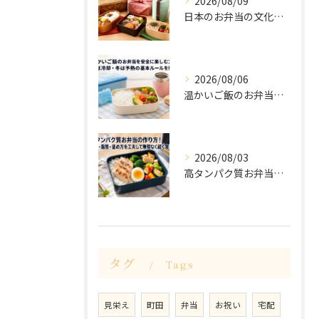
2026/08/09
日本のお弁当の文化と歴史を解説！種類・詰め方・容器選びまで体系的にわかる
2026/08/06
温かいご飯のお弁当を安全に楽しむ方法｜夏は冷却・冬は予熱の基本ルールを解説
2026/08/03
高タンパク質お弁当の作り方！容量・脂質・詰め方を工夫して無理なく続く食事設計
タグ
Tags
見栄え
町田
弁当
お祝い
宅配